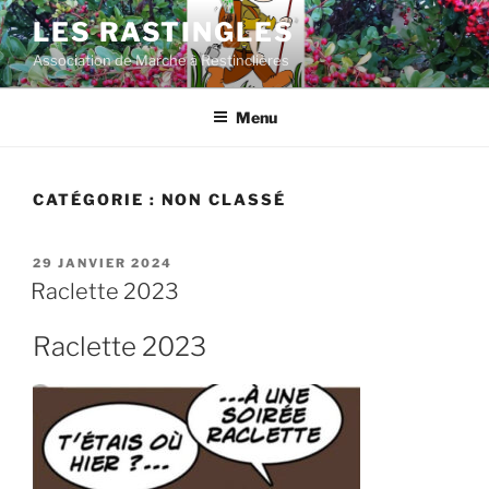
Aller
LES RASTINGLES
au
Association de Marche à Restinclières
contenu
principal
Menu
CATÉGORIE :
NON CLASSÉ
PUBLIÉ
29 JANVIER 2024
LE
Raclette 2023
Raclette 2023